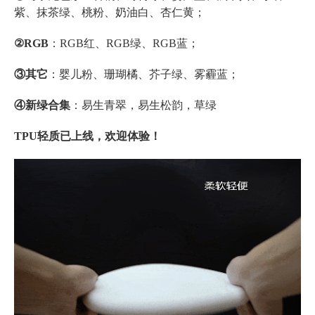
紫、抹茶绿、桃粉、奶油白、杏仁黄；
②RGB
：RGB红、RGB绿、RGB蓝；
③其它
：婴儿粉、珊瑚橘、芥子绿、雾霾蓝；
④新绿合集
：易生青翠，易生松韵，草绿
TPU轻质已上线，欢迎体验！