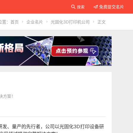
免费提交名片

搜索

位置：
首页

企业名片

光固化3D打印机公司

正文
决方案！
研发、量产的先行者，公司以光固化3D打印设备研