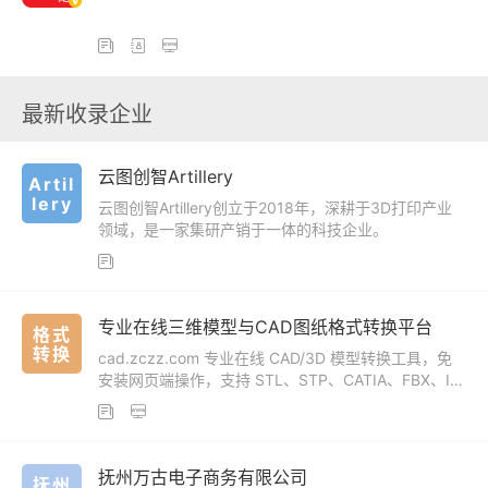



最新收录企业
云图创智Artillery
Artil
lery
云图创智Artillery创立于2018年，深耕于3D打印产业
领域，是一家集研产销于一体的科技企业。

专业在线三维模型与CAD图纸格式转换平台
格式
转换
cad.zczz.com 专业在线 CAD/3D 模型转换工具，免
安装网页端操作，支持 STL、STP、CATIA、FBX、IG
S、IFC、GLB 等二十余种工程、三维格式双向互转，


一站式解决设计文件跨软件兼容问题，适配机械、建
筑、3D 打印、三维可视化全行业。
抚州万古电子商务有限公司
抚州