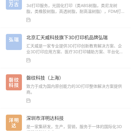
万古
3d打印服务，光固化打印（类ABS树脂，类尼龙树
脂，类橡胶树脂，高透树脂，耐高温树脂），FDM打印
（PETG，PLA，ABS，PETG-CF）。

北京汇天威科技旗下3D打印机品牌弘瑞
弘瑞
汇天威是一家专业提供3D打印创新教育解决方案、企
业3D打印应用方案、医疗3D打印辅助方案、平台化3D
打印集群控制方案的技术企业。

磐纹科技（上海）
磐纹
科技
致力于成为国内原创能力的3D打印整体解决方案提供
商。

深圳市洋明达科技
洋明
达
是一家集研发，生产，营销，服务于一体的国际化3D