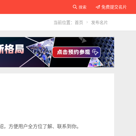
免费提交名片

搜索

当前位置：
首页

发布名片
绍，方便用户全方位了解、联系到你。