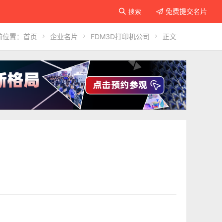
免费提交名片

搜索

前位置：
首页

企业名片

FDM3D打印机公司

正文