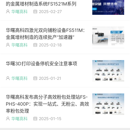
的金属增材制造系统FS1521M系列
华曙高科
2025-02-27


华曙高科四激光双向铺粉设备FS511M：
金属增材制造的连续批产“加速器”
华曙高科
2025-02-18


华曙3D打印设备停机安全注意事项
华曙高科
2025-01-21


华曙高科发布高分子高效粉包处理站FS-
PHS-400P：实现一站式、无粉尘、高效
率粉包处理
华曙高科
2025-01-15

