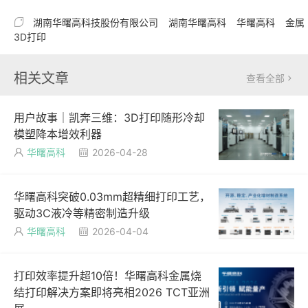

湖南华曙高科技股份有限公司
湖南华曙高科
华曙高科
金属
3D打印
相关文章
查看全部

用户故事｜凯奔三维：3D打印随形冷却
模塑降本增效利器
华曙高科
2026-04-28


华曙高科突破0.03mm超精细打印工艺，
驱动3C液冷等精密制造升级
华曙高科
2026-04-04


打印效率提升超10倍！华曙高科金属烧
结打印解决方案即将亮相2026 TCT亚洲