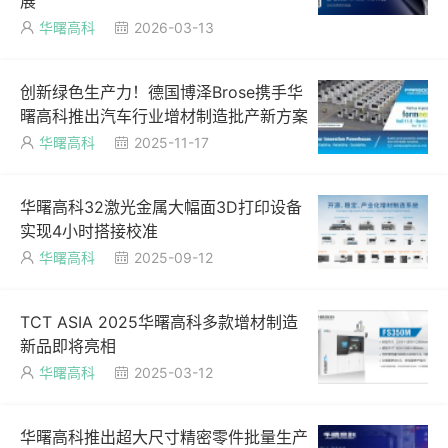
展
华曙高科
2026-03-13


创新绿色生产力！德国博泽Brose携手华
曙高科推出汽车行业增材制造批产新方案
华曙高科
2025-11-17


华曙高科32激光金属大幅面3D打印设备
实现4小时搭接校准
华曙高科
2025-09-12


TCT ASIA 2025华曙高科多款增材制造
新品即将亮相
华曙高科
2025-03-12


华曙高科推出超大尺寸精密零件批量生产