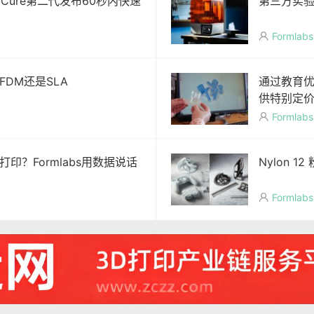
ormCure第二代发布60秒内快速
第三方实验
Formlabs

DM还是SLA
通过教育优
供特别定
Formlabs

印？Formlabs用数据说话
Nylon 
Formlabs
