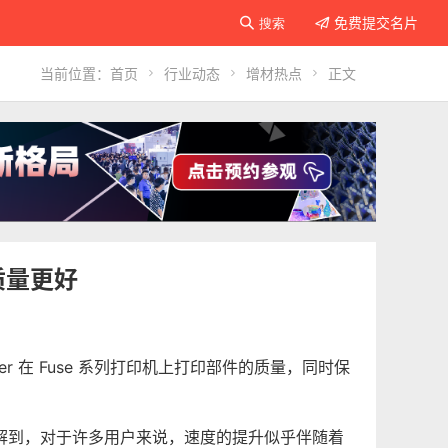
免费提交名片

搜索

当前位置：
首页

行业动态

增材热点

正文
快质量更好
 Powder 在 Fuse 系列打印机上打印部件的质量，同时保
们了解到，对于许多用户来说，速度的提升似乎伴随着