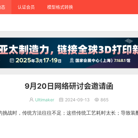
动态
认证会员
模型格式转换
9月20日网络研讨会邀请函
Ultimaker
2024-09-13
865



的挑战时，传统方法往往不足；这些传统工艺耗时太长；导致装