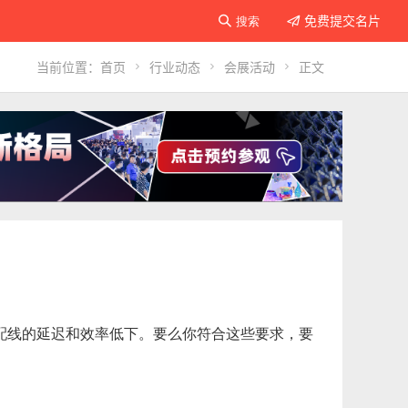
免费提交名片

搜索

当前位置：
首页

行业动态

会展活动

正文
配线的延迟和效率低下。要么你符合这些要求，要