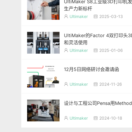
UltiMaker S8工业级3D打
生产力新标杆
Ultimaker
2025-03-13


UltiMaker的Factor 4双
和灵活使用
Ultimaker
2025-01-06


12月5日网络研讨会邀请函
Ultimaker
2024-11-26


设计与工程公司Pensa用Metho
Ultimaker
2024-10-18

