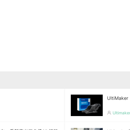
UltiMa
Ultimake
