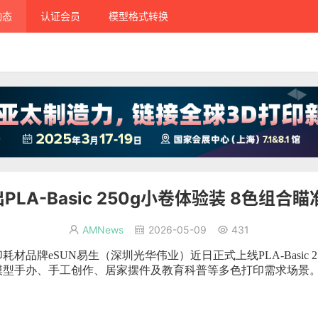
动态
认证会员
模型格式转换
PLA-Basic 250g小卷体验装 8色组
AMNews
2026-05-09
431



D打印耗材品牌eSUN易生（深圳光华伟业）近日正式上线PLA-Basic
模型手办、手工创作、居家摆件及教育科普等多色打印需求场景