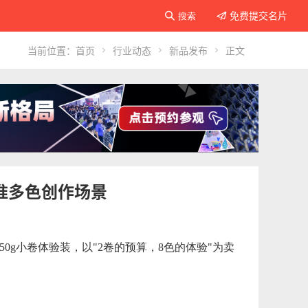
免费提交名片

搜索

当前位置：
首页

行业动态

新品发布

正文
合瞄准多色创作场景
 250g小卷体验装，以"2卷的预算，8色的体验"为卖
。