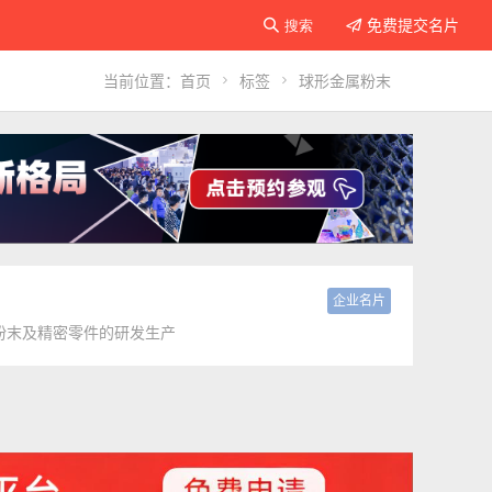
免费提交名片

搜索

当前位置：
首页

标签

球形金属粉末
企业名片
粉末及精密零件的研发生产