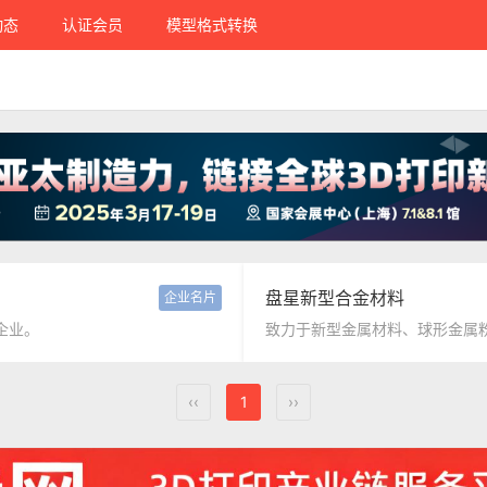
动态
认证会员
模型格式转换
盘星新型合金材料
企业名片
企业。
致力于新型金属材料、球形金属
‹‹
1
››