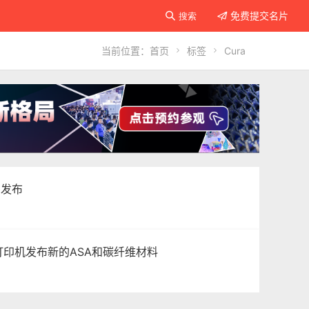
免费提交名片

搜索

当前位置：
首页

标签

Cura
.0发布
XL3D打印机发布新的ASA和碳纤维材料