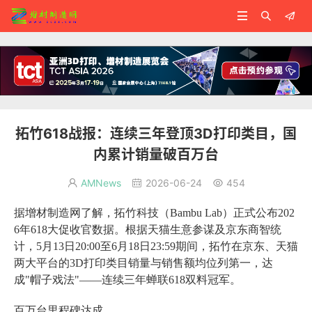



拓竹618战报：连续三年登顶3D打印类目，国
内累计销量破百万台
AMNews
2026-06-24
454



据增材制造网了解，拓竹科技（Bambu Lab）正式公布202
6年618大促收官数据。根据天猫生意参谋及京东商智统
计，5月13日20:00至6月18日23:59期间，拓竹在京东、天猫
两大平台的3D打印类目销量与销售额均位列第一，达
成"帽子戏法"——连续三年蝉联618双料冠军。
百万台里程碑达成