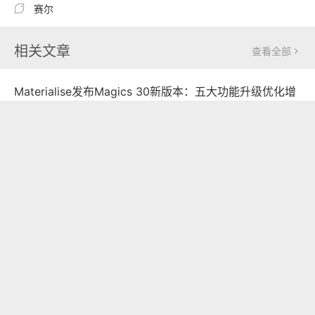
依托东莞亚太区总部，赛尔将进一步整合全球技术资源与
本地化能力，持续提升技术创新、产品交付和客户服务水
平。
作为工业喷墨技术领域的重要创新企业，赛尔将持续拓展
工业喷墨在先进制造领域的创新应用，与客户和合作伙伴
共同推动数字化制造发展，为亚洲先进制造业创造更多价
值。

赛尔
相关文章
查看全部

Materialise发布Magics 30新版本：五大功能升级优化增
材制造工作流
AMNews
2026-07-16

