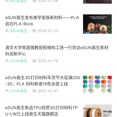
eSUN易生
2025-01-26


eSUN易生发布美学家族新材料——PLA
岩石PLA-Rock
eSUN易生
2025-01-23


清华大学陈国强教授和微构工场一行到访eSUN易生新材
料创新中心
eSUN易生
2025-01-16


eSUN易生3D打印材料年货节大促满200
-30，PLA 材料新增19色全部上线
eSUN易生
2025-01-07


eSUN易生新品TPU轻质3D打印材料TP
U-LW已上线易生天猫旗舰店