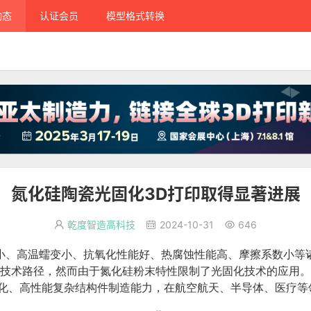
动态
认证会员
模型格式转换
氮化硅陶瓷光固化3D打印取得显著进展
乾度智造高科技
2024-10-31
646



小、高温蠕变小、抗氧化性能好、热腐蚀性能高、摩擦系数小等
要技术路径，然而由于氮化硅粉末特性限制了光固化技术的应用。
化、高性能复杂结构件制造能力，在航空航天、半导体、医疗等