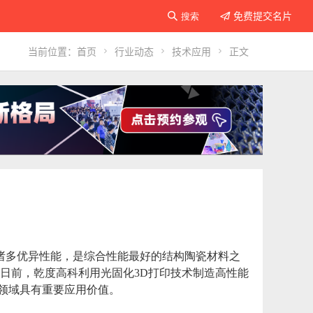
免费提交名片

搜索

当前位置：
首页

行业动态

技术应用

正文
诸多优异性能，是综合性能最好的结构陶瓷材料之
日前，乾度高科利用光固化3D打印技术制造高性能
领域具有重要应用价值。