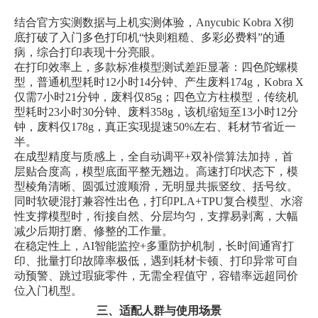
结合官方实测数据与上机实测体验，Anycubic Kobra X彻
底打破了入门多色打印机“快则粗糙、多彩必费料”的通
病，综合打印表现十分亮眼。
在打印效率上，多款标准模型测试差距显著：四色陀螺模
型，普通机型耗时12小时14分钟、产生废料174g，Kobra X
仅需7小时21分钟，废料仅85g；四色立方柱模型，传统机
型耗时23小时30分钟、废料358g，该机缩短至13小时12分
钟，废料仅178g，真正实现提速50%左右、耗材节省近一
半。
在成型精度与质感上，全自动调平+双补偿算法加持，首
层贴合度高，模型底面平整无翘边。高速打印状态下，模
型棱角清晰、圆弧过渡顺滑，无明显共振竖纹、括号纹。
同时软硬混打兼容性出色，打印PLA+TPU复合模型、水溶
性支撑模型时，衔接自然、分层均匀，支撑易剥离，大幅
减少后期打磨、修整的工作量。
在稳定性上，AI智能监控+多重防护机制，长时间通宵打
印、批量打印故障率极低，遇到耗材卡顿、打印异常可自
动预警、跳过瑕疵零件，无需全程值守，容错率远超同价
位入门机型。
三、适配人群与使用场景