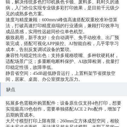
辑，解决传统多色打印机换色卡顿、废料多、耗时久的通
病，入门价位实现专业级多彩打印效果，是目前千元级少
见的成熟多色方案。
速度与精度兼顾：600mm/s峰值高速搭配双重校准补偿算
法，打破高速打印精度崩塌的行业通病，兼顾打印效率与
成品质感，实用性远超同价位单色机型。
极致易用，新手友好：全自动调平、免手动校准、出厂预
装完成，搭配可视化APP操控、AI智能自检，几乎零学习
成本，告别反复调试设备的繁琐。
兼容性与稳定性出色：支持多规格喷嘴、多种软硬耗材，
适配场景广泛；多重断电断料保护、AI故障检测，批量打
印稳定性强，故障率低。
静音省空间：45dB超低静音运行，上置料架节省摆放空
间，居家、桌面、办公室摆放无压力。
缺点
拓展多色需额外购置配件：设备原生仅支持4色打印，想要
实现最高19色创作，需要单独搭配ACE 2 Pro配件，增加了
后期购置成本。
大尺寸模型打印上限有限：260mm立方体成型空间，相较
于大尺寸桌面机，无法满足超大尺寸模型、大型工装的一