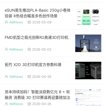
eSUN易生推出PLA-Basic 250g小卷体
验装 8色组合瞄准多色创作场景
AMNews
2026-05-09


FMD机型之极光创新R2高速3D打印机
AMNews
2026-05-02


拓竹 X2D 3D打印机官方参数科普
AMNews
2026-04-29


资本持续加码！智能派获数亿元 B + 轮
融资 消费级 3D 打印赛道再迎重磅加注
AMNews
2026-04-26

