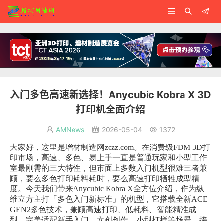



入门多色高速新选择！Anycubic Kobra X 3D
打印机全面介绍
AMNews
2026-05-04
1372



大家好，这里是增材制造网zczz.com。在消费级FDM 3D打
印市场，高速、多色、易上手一直是普通玩家和小型工作
室最刚需的三大特性，但市面上多数入门机型很难三者兼
顾，要么多色打印耗料耗时，要么高速打印牺牲成型精
度。今天我们带来Anycubic Kobra X全方位介绍，作为纵
维立方主打「多色入门新标准」的机型，它搭载全新ACE
GEN2多色技术，兼顾高速打印、低耗料、智能精准成
型，完美适配新手入门、文创创作、小型打样等场景，接