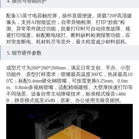
4. 操控与智能防护
配备3.5英寸电容触控屏，操作直观便捷。搭载720P高清摄
像头，支持AI智能监控，自带异物检测、打印“炒面”检
测、异常零件跳过功能，批量打印时可自动排查故障、规
避打印报废。标配断电续打、断料缺料检测报警功能，应
对突发断电、耗材耗尽等意外，最大程度减少材料损耗。
5. 细节硬件参数
成型尺寸为260*260*260mm，满足日常文创、手办、小型
功能件、原型打样需求；喷嘴最高温度300℃，热床最高10
0℃；标配0.4mm硬化钢喷嘴，可按需更换0.25mm、0.6m
m、0.8mm多规格喷嘴，适配精细建模、大壁厚快速打印等
不同场景。设备自带主动降噪技术，标准模式噪音≤48d
B，静音模式低至45dB，居家、办公使用无噪音困扰。