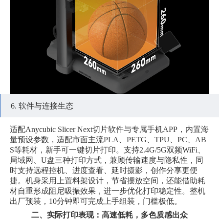
6. 软件与连接生态
适配Anycubic Slicer Next切片软件与专属手机APP，内置海
量预设参数，适配市面主流PLA、PETG、TPU、PC、AB
S等耗材，新手可一键切片打印。支持2.4G/5G双频WiFi、
局域网、U盘三种打印方式，兼顾传输速度与隐私性，同
时支持远程控机、进度查看、延时摄影，创作分享更便
捷。机身采用上置料架设计，节省摆放空间，还能借助耗
材自重形成阻尼吸振效果，进一步优化打印稳定性。整机
出厂预装，10分钟即可完成上手组装，门槛极低。
二、实际打印表现：高速低耗，多色质感出众