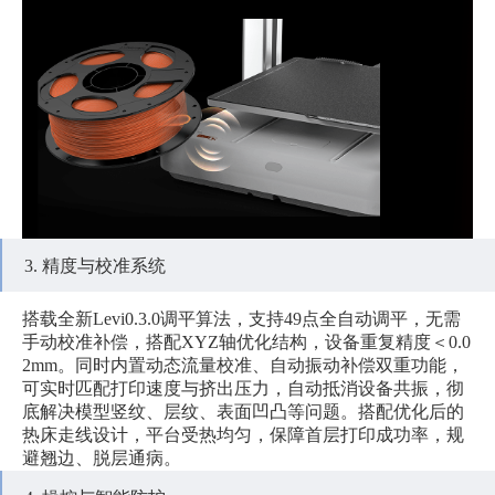
3. 精度与校准系统
搭载全新Levi0.3.0调平算法，支持49点全自动调平，无需
手动校准补偿，搭配XYZ轴优化结构，设备重复精度＜0.0
2mm。同时内置动态流量校准、自动振动补偿双重功能，
可实时匹配打印速度与挤出压力，自动抵消设备共振，彻
底解决模型竖纹、层纹、表面凹凸等问题。搭配优化后的
热床走线设计，平台受热均匀，保障首层打印成功率，规
避翘边、脱层通病。