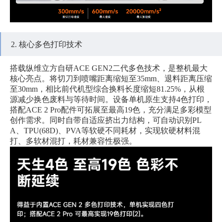
2. 核心多色打印技术
搭载纵维立方自研ACE GEN2二代多色技术，是整机最大
核心亮点。将切刀到喷嘴距离缩短至35mm、退料距离压缩
至30mm，相比前代机型综合换料长度缩短81.25%，从根
源减少换色废料与等待时间。设备单机原生支持4色打印，
搭配ACE 2 Pro配件可拓展至最高19色，充分满足多彩模型
创作需求。同时自带自适应挤出力结构，可自动识别PL
A、TPU(68D)、PVA等软硬不同耗材，实现软硬材料混
打、多软材混打，耗材兼容性极强。