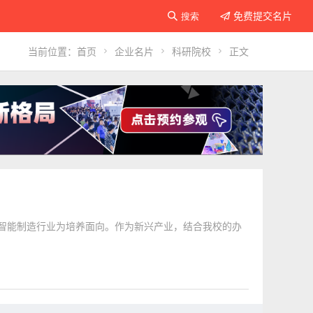
免费提交名片

搜索

当前位置：
首页

企业名片

科研院校

正文
智能制造行业为培养面向。作为新兴产业，结合我校的办