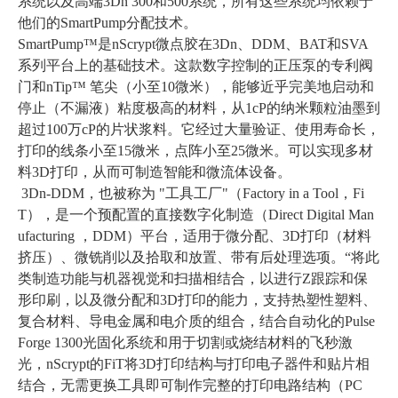
系统以及高端3Dn 300和500系统，所有这些系统均依赖于
他们的SmartPump分配技术。
SmartPump™是nScrypt微点胶在3Dn、DDM、BAT和SVA
系列平台上的基础技术。这款数字控制的正压泵的专利阀
门和nTip™ 笔尖（小至10微米），能够近乎完美地启动和
停止（不漏液）粘度极高的材料，从1cP的纳米颗粒油墨到
超过100万cP的片状浆料。它经过大量验证、使用寿命长，
打印的线条小至15微米，点阵小至25微米。可以实现多材
料3D打印，从而可制造智能和微流体设备。
3Dn-DDM，也被称为 "工具工厂"（Factory in a Tool，Fi
T），是一个预配置的直接数字化制造（Direct Digital Man
ufacturing ，DDM）平台，适用于微分配、3D打印（材料
挤压）、微铣削以及拾取和放置、带有后处理选项。“将此
类制造功能与机器视觉和扫描相结合，以进行Z跟踪和保
形印刷，以及微分配和3D打印的能力，支持热塑性塑料、
复合材料、导电金属和电介质的组合，结合自动化的Pulse
Forge 1300光固化系统和用于切割或烧结材料的飞秒激
光，nScrypt的FiT将3D打印结构与打印电子器件和贴片相
结合，无需更换工具即可制作完整的打印电路结构（PC