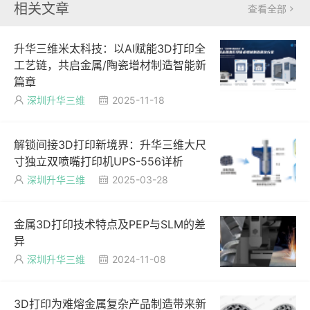
相关文章
查看全部

升华三维米太科技：以AI赋能3D打印全
工艺链，共启金属/陶瓷增材制造智能新
篇章
深圳升华三维
2025-11-18


解锁间接3D打印新境界：升华三维大尺
寸独立双喷嘴打印机UPS-556详析
深圳升华三维
2025-03-28


金属3D打印技术特点及PEP与SLM的差
异
深圳升华三维
2024-11-08


3D打印为难熔金属复杂产品制造带来新