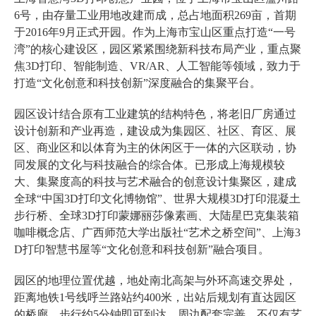
6号，由存量工业用地改建而成，总占地面积269亩，首期
于2016年9月正式开园。作为上海市宝山区重点打造“一号
湾”的核心建设区，园区紧紧围绕新科技布局产业，重点聚
焦3D打印、智能制造、VR/AR、人工智能等领域，致力于
打造“文化创意和科技创新”深度融合的集聚平台。
园区设计结合原有工业建筑的结构特色，将老旧厂房通过
设计创新和产业再造，建设成为集园区、社区、育区、展
区、商业区和以体育为主的休闲区于一体的六区联动，协
同发展的文化与科技融合的综合体。已形成上海规模较
大、集聚度高的科技与艺术融合的创意设计集聚区，建成
全球“中国3D打印文化博物馆”、世界大规模3D打印混凝土
步行桥、全球3D打印蒙娜丽莎像素画、大陆星巴克集装箱
咖啡概念店、广西师范大学出版社“艺术之桥空间”、上海3
D打印智慧书屋等“文化创意和科技创新”融合项目。
园区的地理位置优越，地处南北高架与外环高速交界处，
距离地铁1号线呼兰路站约400米，出站后规划有直达园区
的桥廊，步行约5分钟即可到达。周边配套完善，不仅有艺