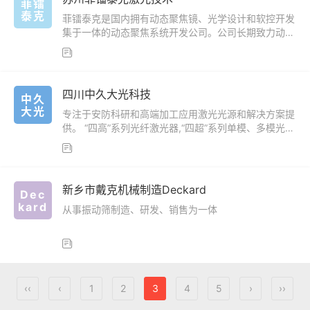
菲镭
泰克
菲镭泰克是国内拥有动态聚焦镜、光学设计和软控开发
集于一体的动态聚焦系统开发公司。公司长期致力动态
聚焦系统的应用工艺创新，为全球工业激光用户提供可

全闭环工艺落地的工艺解决方案
四川中久大光科技
中久
大光
专注于安防科研和高端加工应用激光光源和解决方案提
供。 “四高”系列光纤激光器,“四超”系列单模、多模光纤
激光器

新乡市戴克机械制造Deckard
Dec
kard
从事振动筛制造、研发、销售为一体

‹‹
‹
1
2
3
4
5
›
››