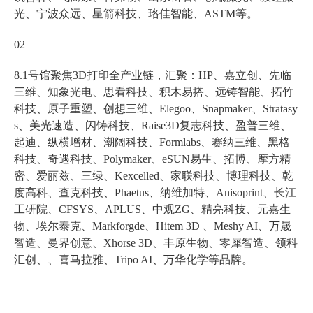
光、宁波众远、星箭科技、珞佳智能、ASTM等。
02
8.1号馆聚焦3D打印全产业链，汇聚：HP、嘉立创、先临
三维、知象光电、思看科技、积木易搭、远铸智能、拓竹
科技、原子重塑、创想三维、Elegoo、Snapmaker、Stratasy
s、美光速造、闪铸科技、Raise3D复志科技、盈普三维、
起迪、纵横增材、潮阔科技、Formlabs、赛纳三维、黑格
科技、奇遇科技、Polymaker、eSUN易生、拓博、摩方精
密、爱丽兹、三绿、Kexcelled、家联科技、博理科技、乾
度高科、查克科技、Phaetus、纳维加特、Anisoprint、长江
工研院、CFSYS、APLUS、中观ZG、精亮科技、元嘉生
物、埃尔泰克、Markforgde、Hitem 3D 、Meshy AI、万晟
智造、曼界创意、Xhorse 3D、丰原生物、零犀智造、领科
汇创、、喜马拉雅、Tripo AI、万华化学等品牌。