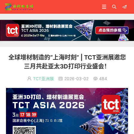



全球增材制造的“上海时刻” | TCT亚洲展邀您
三月共赴亚太3D打印行业盛会！
TCT亚洲展
2026-03-02
484


