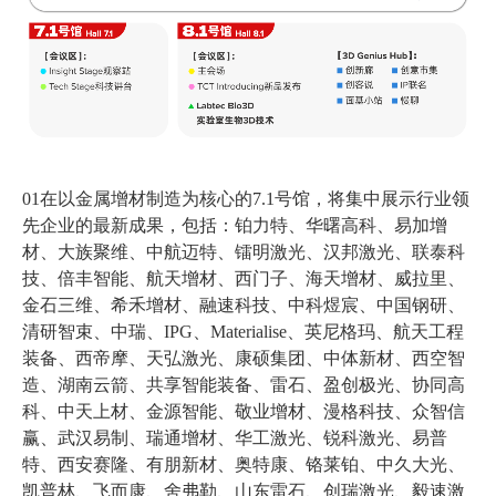
01在以金属增材制造为核心的7.1号馆，将集中展示行业领
先企业的最新成果，包括：铂力特、华曙高科、易加增
材、大族聚维、中航迈特、镭明激光、汉邦激光、联泰科
技、倍丰智能、航天增材、西门子、海天增材、威拉里、
金石三维、希禾增材、融速科技、中科煜宸、中国钢研、
清研智束、中瑞、IPG、Materialise、英尼格玛、航天工程
装备、西帝摩、天弘激光、康硕集团、中体新材、西空智
造、湖南云箭、共享智能装备、雷石、盈创极光、协同高
科、中天上材、金源智能、敬业增材、漫格科技、众智信
赢、武汉易制、瑞通增材、华工激光、锐科激光、易普
特、西安赛隆、有朋新材、奥特康、铬莱铂、中久大光、
凯普林、飞而康、舍弗勒、山东雷石、创瑞激光、毅速激